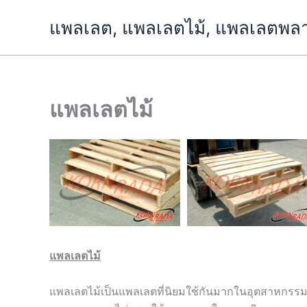
Skip
แพลเลต, แพลเลตไม้, แพลเลตพล
to
content
แพลเลตไม้
แพลเลตไม้
แพลเลตไม้เป็นแพลเลตที่นิยมใช้กันมากในอุตสาหกรรมก